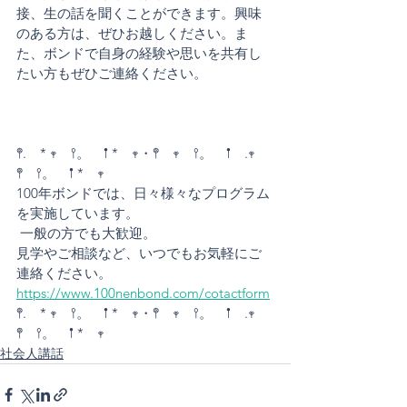
接、生の話を聞くことができます。興味
のある方は、ぜひお越しください。ま
た、ボンドで自身の経験や思いを共有し
たい方もぜひご連絡ください。
𖤣.　* 𖥧　𖥣。　𖡡 *　𖥧・𖤣　𖥧　𖥣。　𖡡　.𖥧　
𖤣　𖥣。　𖡡 *　𖥧       
100年ボンドでは、日々様々なプログラム
を実施しています。 
 一般の方でも大歓迎。 
見学やご相談など、いつでもお気軽にご
連絡ください。 
https://www.100nenbond.com/cotactform
𖤣.　* 𖥧　𖥣。　𖡡 *　𖥧・𖤣　𖥧　𖥣。　𖡡　.𖥧　
𖤣　𖥣。　𖡡 *　𖥧 
社会人講話