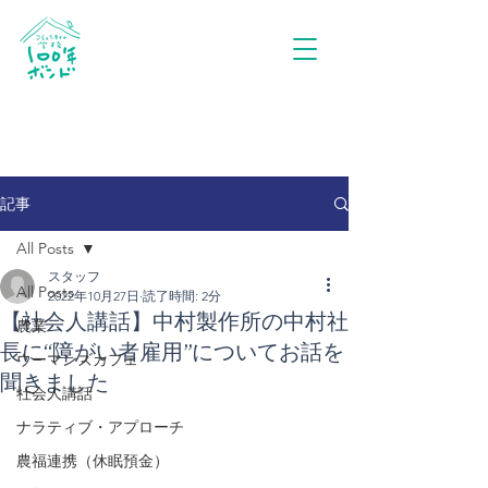
記事
All Posts
スタッフ
All Posts
2022年10月27日
読了時間: 2分
【社会人講話】中村製作所の中村社
農業
長に“障がい者雇用”についてお話を
ウーマンズカフェ
聞きました
社会人講話
ナラティブ・アプローチ
農福連携（休眠預金）