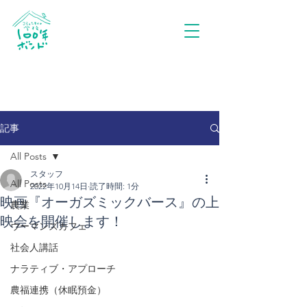
記事
All Posts
スタッフ
All Posts
2022年10月14日
読了時間: 1分
映画『オーガズミックバース』の上
農業
映会を開催します！
ウーマンズカフェ
社会人講話
ナラティブ・アプローチ
農福連携（休眠預金）