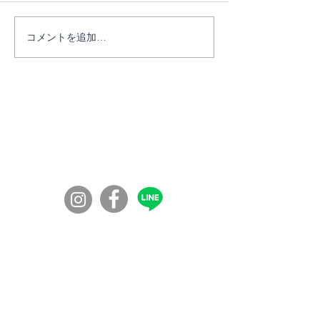
6/27ブートランチ交流会
コメントを追加…
7/11薬草フィ
ク④
コミュニティの学校100年ボンド
​〒860-0072
​熊本市西区花園７丁目56-41
◎入校資格：
障害福祉サービス受給者証が必要になります
のでお問い合わせください。見学は自由で
す。
◎対象者：