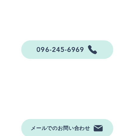
​\ お気軽にお問い合わせください
/
096-245-6969
ンド
営業時間：月〜土9:00〜16:00
​（日・祝は休み）
メールでのお問い合わせ
要に