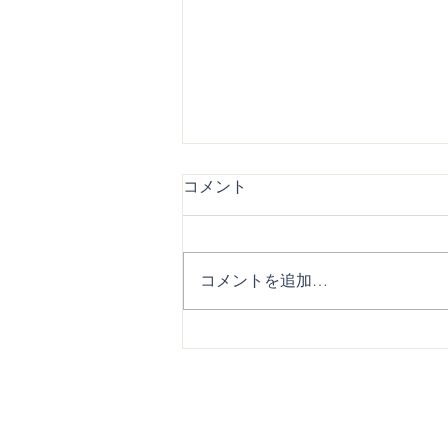
コメント
コメントを追加…
7/18ダイニングテーブルと椅
子３脚