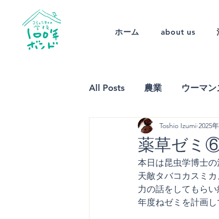
ホーム
about us
All Posts
農業
ウーマン
Toshio Izumi
2025
農福連携（休眠預金）
薬草ゼミ
本日は昆虫学博士の
自然体験
天敵タバコカスミカ
力の話をしてもらい
年度ねゼミを計画し