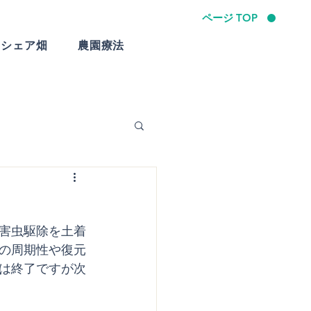
ページ TOP
シェア畑
農園療法
フェ
手作りランチ
害虫駆除を土着
の周期性や復元
は終了ですが次