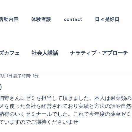
活動内容
体験者談
contact
日々是好日
ズカフェ
社会人講話
ナラティブ・アプローチ
年3月1日
読了時間: 1分
お知らせ
日々のカリキュラム
コミニティーカ
⑥
浦野さんにゼミを担当して頂きました。本人は果菜類の
メを使った会社を経営されており実績と方法の話や自然
納得のいくゼミナールでした。これで今年度の薬草ゼミ
ていますのでご期待くださいませ