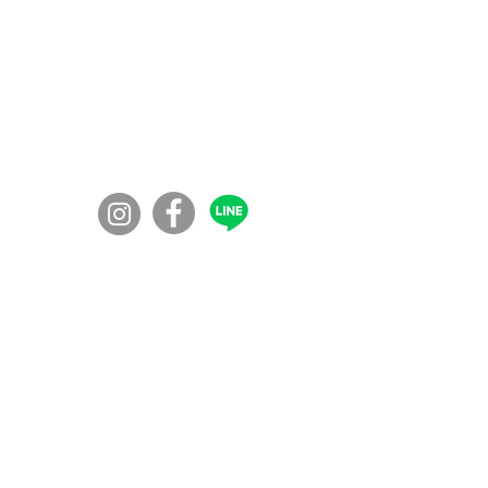
コミュニティの学校100年ボンド
​〒860-0072
​熊本市西区花園７丁目56-41
◎入校資格：
障害福祉サービス受給者証が必要になります
のでお問い合わせください。見学は自由で
す。
◎対象者：
精神疾患者、知的障害者
休職中の方など