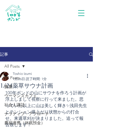
記事
All Posts
Toshio Izumi
All Posts
1月26日
読了時間: 1分
1/24薬草サウナ計画
農業
100年ボンドの山にサウナを作ろう計画が
ウーマンズカフェ
浮上しまして視察に行って来ました。思
社会人講話
っていた以上に山は美しく輝き✨浅田先生
とテンション爆上がり状態からの打合
ナラティブ・アプローチ
せ。来週草刈が決まりました。追って報
農福連携（休眠預金）
告致します！