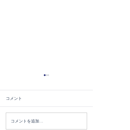
コメント
6/27ブートランチ交流会
コメントを追加…
7/11薬草フィ
ク④