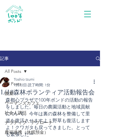
記事
All Posts
Toshio Izumi
All Posts
1月22日
読了時間: 1分
1/18森林ボランティア活動報告会
農業
森都心プラザで100年ボンドの活動の報告
ウーマンズカフェ
をしました。毎日の農園活動と地域貢献
社会人講話
について。今年は裏の森林を整備して里
道を復活させますよ！野草も復活します
ナラティブ・アプローチ
よ！クワガタも戻ってきました。とって
農福連携（休眠預金）
も緊張したー