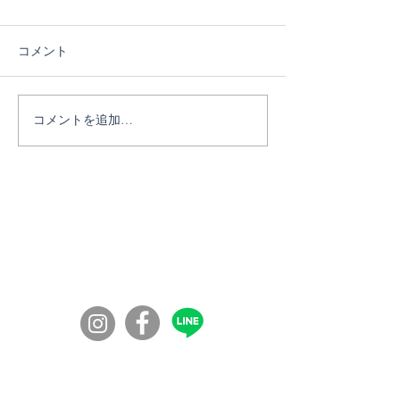
コメント
6/27ブートランチ交流会
コメントを追加…
7/11薬草フィ
ク④
コミュニティの学校100年ボンド
​〒860-0072
​熊本市西区花園７丁目56-41
◎入校資格：
障害福祉サービス受給者証が必要になります