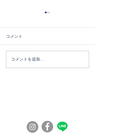
コメント
6/27ブートランチ交流会
コメントを追加…
7/11薬草フィ
ク④
コミュニティの学校100年ボンド
​〒860-0072
​熊本市西区花園７丁目56-41