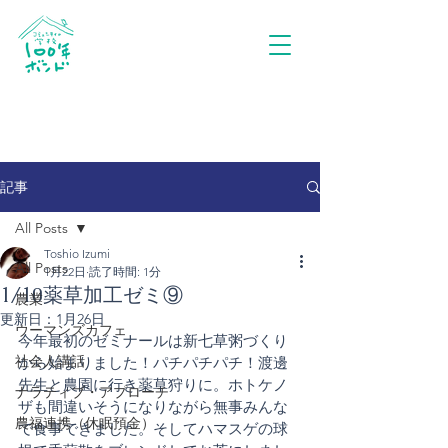
記事
All Posts
Toshio Izumi
All Posts
1月22日
読了時間: 1分
1/10薬草加工ゼミ⑨
農業
更新日：
1月26日
ウーマンズカフェ
今年最初のゼミナールは新七草粥づくり
社会人講話
から始まりました！パチパチパチ！渡邊
先生と農園に行き薬草狩りに。ホトケノ
ナラティブ・アプローチ
ザも間違いそうになりながら無事みんな
農福連携（休眠預金）
で食事できました。そしてハマスゲの球