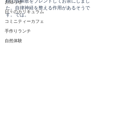
根で香蘇散をブレンドしてお茶にしまし
お知らせ
た。自律神経を整える作用があるそうで
日々のカリキュラム
す。では。
コミニティーカフェ
手作りランチ
自然体験