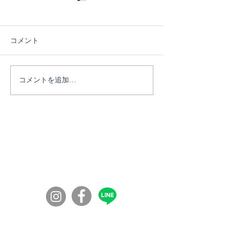
コメント
6/27ブートランチ交流会
コメントを追加…
7/11薬草フィ
ク④
コミュニティの学校100年ボンド
​〒860-0072
​熊本市西区花園７丁目56-41
◎入校資格：