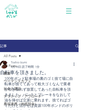
記事
All Posts
Toshio Izumi
All Posts
5月18日
読了時間: 1分
自転車を頂きました。
農業
100年ボンド駐車場の裏のゴミ捨て場に自
ウーマンズカフェ
転車が捨ててあって粗大ゴミなんで業者
社会人講話
が引き取れず放置してあった自転車を頂
きました。パンクとブレーキをなおして
ナラティブ・アプローチ
油を挿せば立派に乗れます。捨てればゴ
農福連携（休眠預金）
ミだけど活かせば資源100年ボンドのポリ